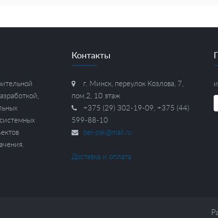
Контакты
оительной
г. Минск, переулок Козлова, 7,
и
азработкой,
пом.2, 10 этаж
льных
+375 (29) 302-19-09, +375 (44)
 системных
599-88-10
ъектов
bel-psk@mail.ru
ачения.
Доставка и оплата
Р