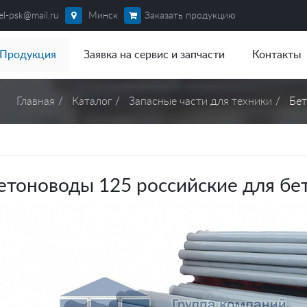
el-psk@mail.ru
Минск
Заказать продукцию
Продукция
Заявка на сервис и запчасти
Контакты
Главная
Каталог
Запасные части для техники
Бет
етоноводы 125 российские для бе