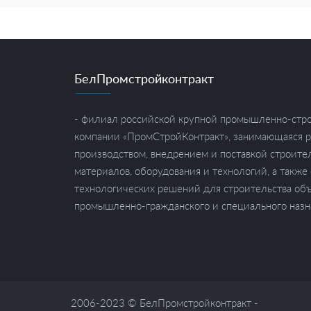
БелПромстройконтракт
- филиал российской крупной промышленно-стр
компании «ПромСтройКонтракт», занимающаяся р
производством, внедрением и поставкой строите
материалов, оборудования и технологий, а также
технологических решений для строительства об
промышленно-гражданского и специального назн
2006-2023 © БелПромстройконтракт -