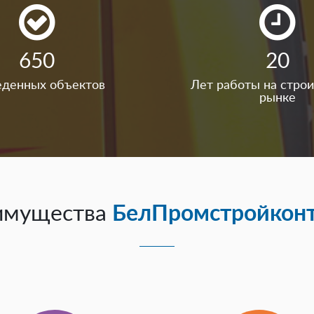
650
20
еденных объектов
Лет работы на стро
рынке
имущества
БелПромстройконт