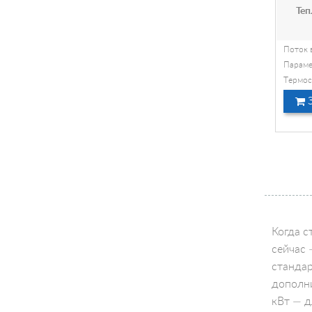
Теп
Поток 
Параме
Tермос
Силово
З
Ток по
Когда с
сейчас 
стандар
дополни
кВт — д