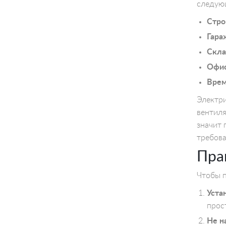
следую
Стро
Гара
Скла
Офис
Врем
Электри
вентиля
значит 
требов
Пра
Чтобы п
Уста
прос
Не н