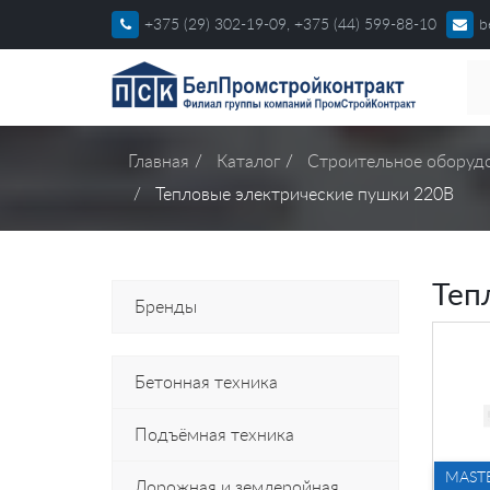
+375 (29) 302-19-09, +375 (44) 599-88-10
b
Главная
Каталог
Строительное оборуд
Тепловые электрические пушки 220В
Теп
Бренды
Бетонная техника
Подъёмная техника
MAST
Дорожная и землеройная