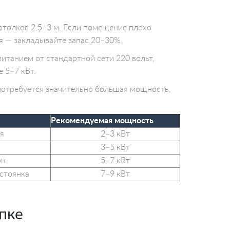
отолков 2,5–3 м. Если помещение плохо
я — закладывайте запас 20–30%.
итанием от стандартной сети 220 вольт,
 5–7 кВт.
потребуется значительно большая мощность,
Рекомендуемая мощность
я
2–3 кВт
3–5 кВт
он
5–7 кВт
стоянка
7–9 кВт
пке