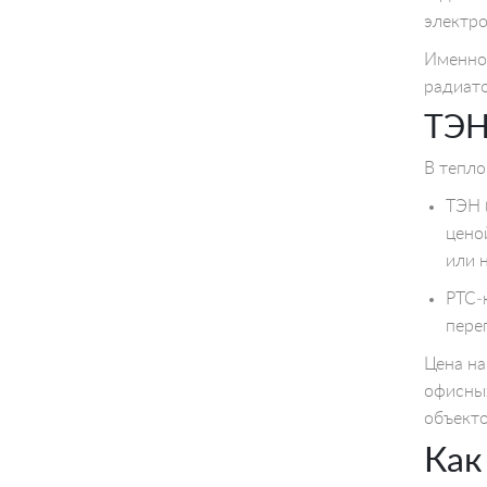
электро
Именно 
радиато
ТЭН
В тепло
ТЭН 
цено
или 
PTC‑
пере
Цена на
офисных
объекто
Как