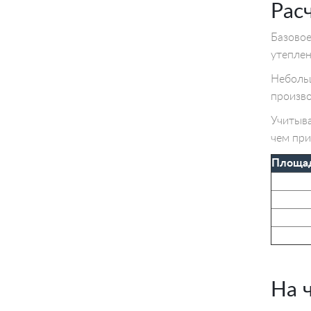
Рас
Базовое
утеплен
Небольш
произво
Учитыва
чем при
Площад
На 