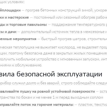
щих условиях:
йплощадки
— прогрев бетонных конструкций зимой, ускоре
жи и мастерские
— постоянный или сезонный обогрев рабоче
ды и торговые павильоны
— поддержание температурного р
ы и дачи
— дополнительный источник тепла в межсезонье и
енные мероприятия
— быстрый прогрев шатров, строитель
ческая теплопушка не выжигает кислород, не выделяет прод
ции, поэтому безопасна даже в закрытых жилых помещениях
получить мобильное устройство с мгновенным запуском, и
аниями к обслуживанию.
вила безопасной эксплуатации
рибор служил долго и без аварий, строго соблюдайте след
навливайте пушку на ровной устойчивой поверхности
— оста
транства по бокам и не менее 1 м перед выходным соплом
аправляйте поток на горючие материалы
— пластик, тексти