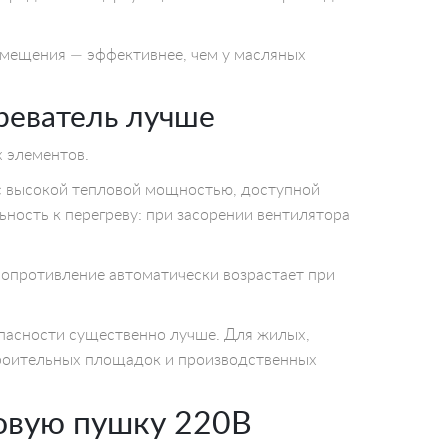
омещения — эффективнее, чем у масляных
реватель лучше
х элементов.
 с высокой тепловой мощностью, доступной
ность к перегреву: при засорении вентилятора
сопротивление автоматически возрастает при
опасности существенно лучше. Для жилых,
троительных площадок и производственных
овую пушку 220В