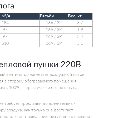
лога
 м³/ч
Разъём
Вес, кг
184
16A / 3P
3,7
97
16A / 3P
1,9
97
16A / 3P
3,4
510
16A / 3P
5,1
тепловой пушки 220В
ный вентилятор нагнетает воздушный поток
тся в сторону обогреваемого помещения.
им к 100%, — практически без потерь на
 не требует прокладки дополнительных
у воздуха: как только она достигает
р продолжает циркуляцию без лишнего расхода