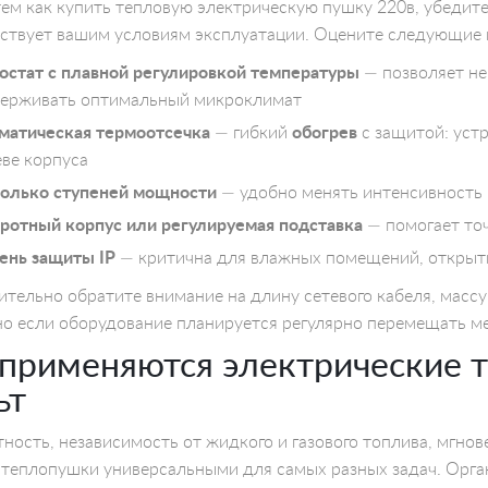
ем как купить тепловую электрическую пушку 220в, убедит
ствует вашим условиям эксплуатации. Оцените следующие 
остат с плавной регулировкой температуры
— позволяет не
ерживать оптимальный микроклимат
матическая термоотсечка
— гибкий
обогрев
с защитой: уст
еве корпуса
олько ступеней мощности
— удобно менять интенсивность н
ротный корпус или регулируемая подставка
— помогает точ
ень защиты IP
— критична для влажных помещений, открыт
тельно обратите внимание на длину сетевого кабеля, массу
о если оборудование планируется регулярно перемещать м
 применяются электрические 
ьт
ность, независимость от жидкого и газового топлива, мгн
теплопушки универсальными для самых разных задач. Орга