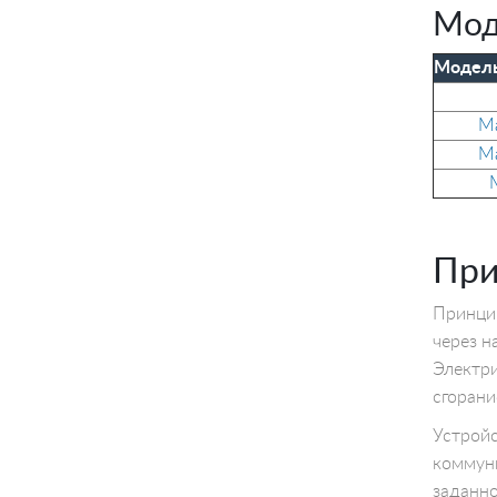
Мод
Модел
Ma
Ma
M
При
Принцип
через н
Электри
сгорани
Устройс
коммуни
заданно