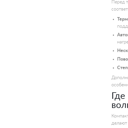
Перед т
соответ
Терм
подд
Авто
нагр
Неск
Пово
Степ
Дополни
особенн
Где
вол
Компакт
делают 