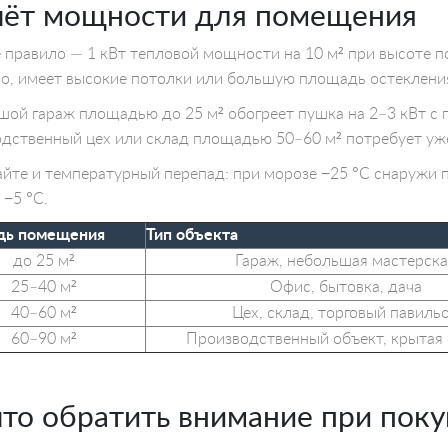
чёт мощности для помещения
 правило — 1 кВт тепловой мощности на 10 м² при высоте п
о, имеет высокие потолки или большую площадь остеклени
ой гараж площадью до 25 м² обогреет пушка на 2–3 кВт с п
дственный цех или склад площадью 50–60 м² потребует уже
йте и температурный перепад: при морозе −25 °С снаружи 
 −5 °С.
ь помещения
Тип объекта
до 25 м²
Гараж, небольшая мастерска
25–40 м²
Офис, бытовка, дача
40–60 м²
Цех, склад, торговый павиль
60–90 м²
Производственный объект, крытая 
что обратить внимание при поку