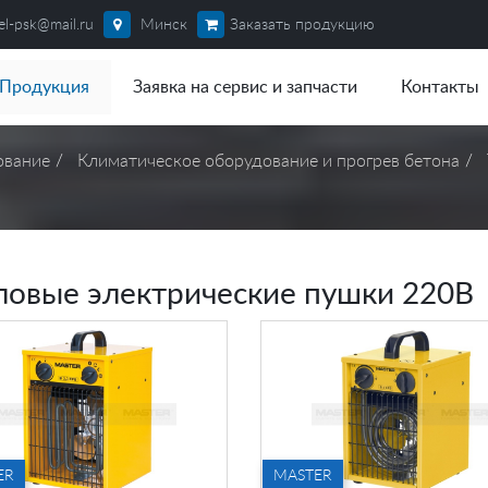
el-psk@mail.ru
Минск
Заказать продукцию
Продукция
Заявка на сервис и запчасти
Контакты
ование
Климатическое оборудование и прогрев бетона
ловые электрические пушки 220В
ER
MASTER