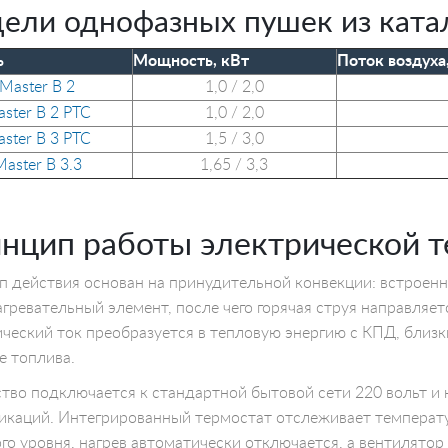
ели однофазных пушек из ката
ь
Мощность, кВт
Поток воздуха,
Master B 2
1,0 / 2,0
ster B 2 PTC
1,0 / 2,0
ster B 3 PTC
1,5 / 3,0
aster B 3.3
1,65 / 3,3
нцип работы электрической 
 действия основан на принудительной конвекции: встроен
агревательный элемент, после чего горячая струя направляе
ческий ток преобразуется в тепловую энергию с КПД, близк
е топлива.
тво подключается к стандартной бытовой сети 220 вольт и
каций. Интегрированный термостат отслеживает температур
го уровня, нагрев автоматически отключается, а вентилято