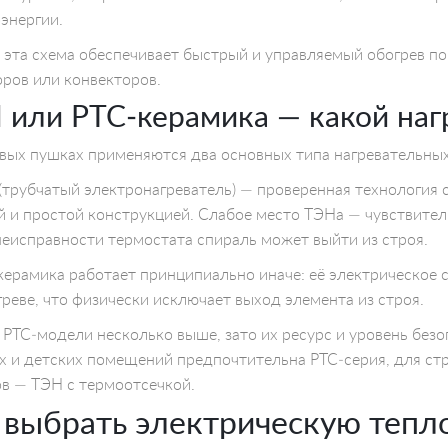
энергии.
эта схема обеспечивает быстрый и управляемый обогрев п
ров или конвекторов.
 или PTC‑керамика — какой наг
вых пушках применяются два основных типа нагревательны
(трубчатый электронагреватель) — проверенная технология
й и простой конструкцией. Слабое место ТЭНа — чувствитель
неисправности термостата спираль может выйти из строя.
керамика работает принципиально иначе: её электрическое 
греве, что физически исключает выход элемента из строя.
 PTC‑модели несколько выше, зато их ресурс и уровень без
 и детских помещений предпочтительна PTC‑серия, для с
в — ТЭН с термоотсечкой.
 выбрать электрическую тепл