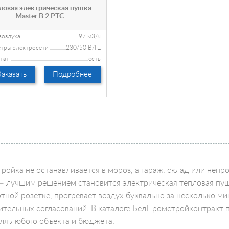
ловая электрическая пушка
Master B 2 PTC
воздуха
97 м3/ч
тры электросети
230/50 В/Гц
тат
eсть
й разъем "вилка и розетка"
аказать
Подробнее
16A / 3P
требления
8,7 A
тройка не останавливается в мороз, а гараж, склад или непр
— лучшим решением становится электрическая тепловая пуш
тной розетке, прогревает воздух буквально за несколько ми
тельных согласований. В каталоге БелПромстройконтракт 
ля любого объекта и бюджета.