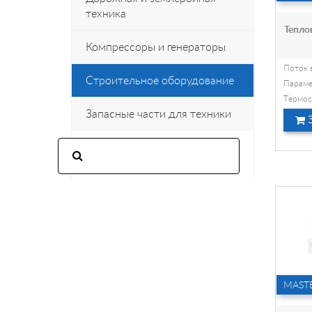
техника
Тепло
Компрессоры и генераторы
Поток 
Строительное оборудование
Параме
Tермос
Запасные части для техники
Силов
З
Ток по
MAST